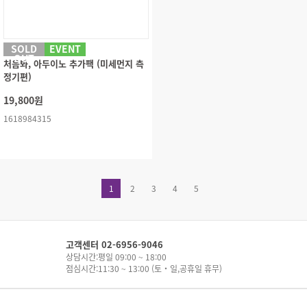
SOLD
EVENT
OUT
처음봐, 아두이노 추가팩 (미세먼지 측
정기편)
19,800원
1618984315
1
2
3
4
5
고객센터 02-6956-9046
상담시간:평일 09:00 ~ 18:00
점심시간:11:30 ~ 13:00 (토・일,공휴일 휴무)