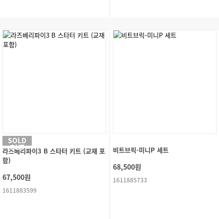
SOLD
OUT
비트브릭-미니P 세트
라즈베리파이3 B 스타터 키트 (교재 포
함)
68,500원
67,500원
1611885733
1611883599