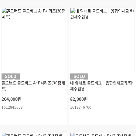
SOLD
SOLD
OUT
OUT
골드랜드 골드버그 A~F시리즈(30종세
내 맘대로 골드버그 - 융합인재교육/단
트)
체수업용
264,000원
82,000원
1612845658
1612846760