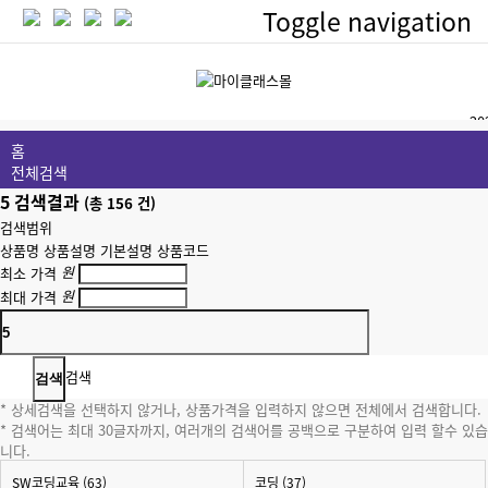
Toggle navigation
인기
20
홈
20
전체검색
5
검색결과
(총
156
건)
20
검색범위
상품명
상품설명
기본설명
상품코드
원
최소 가격
원
최대 가격
[이벤트] 마이클래스몰 구매후기 이
공지
검색
* 상세검색을 선택하지 않거나, 상품가격을 입력하지 않으면 전체에서 검색합니다.
* 검색어는 최대 30글자까지, 여러개의 검색어를 공백으로 구분하여 입력 할수 있습
니다.
SW코딩교육 (63)
코딩 (37)