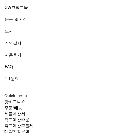
SW코딩교육
문구 및 사무
도서
개인결제
사용후기
FAQ
1:1문의
Quick menu
장바구니
0
주문/배송
세금계산서
학교예산주문
학교예산후불제
대량견적문의