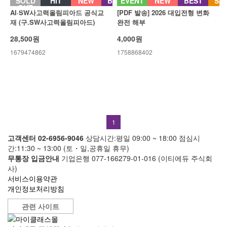
SOLD
HIT
NEW
BEST
EVENT
NEW
BEST
SA
OUT
AI·SW사고력올림피아드 공식교
[PDF 발송] 2026 대입전형 변화
재 (구.SW사고력올림피아드)
완전 해부
28,500원
4,000원
1679474862
1758868402
1
고객센터 02-6956-9046
상담시간:평일 09:00 ~ 18:00
점심시
간:11:30 ~ 13:00 (토・일,공휴일 휴무)
무통장 입금안내
기업은행 077-166279-01-016 (이티에듀 주식회
사)
서비스이용약관
개인정보처리방침
관련 사이트