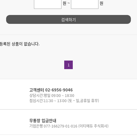
원 ~
원
검색하기
등록된 상품이 없습니다.
1
고객센터 02-6956-9046
상담시간:평일 09:00 ~ 18:00
점심시간:11:30 ~ 13:00 (토・일,공휴일 휴무)
무통장 입금안내
기업은행 077-166279-01-016 (이티에듀 주식회사)