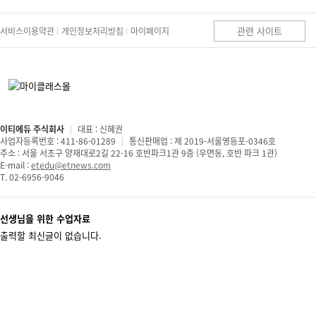
관련 사이트
서비스이용약관
개인정보처리방침
마이페이지
이티에듀 주식회사
|
대표 : 신혜권
사업자등록번호 : 411-86-01289
|
통신판매업 : 제 2019-서울영등포-0346호
주소 : 서울 서초구 양재대로2길 22-16 호반파크1관 9층 (우면동, 호반 파크 1관)
E-mail :
etedu@etnews.com
T. 02-6956-9046
선생님을 위한 수업자료
출력할 최신글이 없습니다.