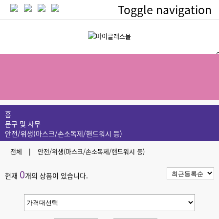
Toggle navigation
인기
20
20
20
홈
문구 및 사무
안전/위생(마스크/손소독제/핸드워시 등)
[이벤트] 마이클래스몰 구매후기 이
공지
전체
|
안전/위생(마스크/손소독제/핸드워시 등)
0
현재
개의 상품이 있습니다.