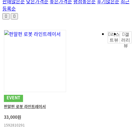
판매많은순
낮은가격순
높은가격순
평점높은순
후기많은순
최근
등록순
리스
갤
트뷰
러리
뷰
EVENT
펀알펀 로봇 라인트레이서
33,000원
1592810291