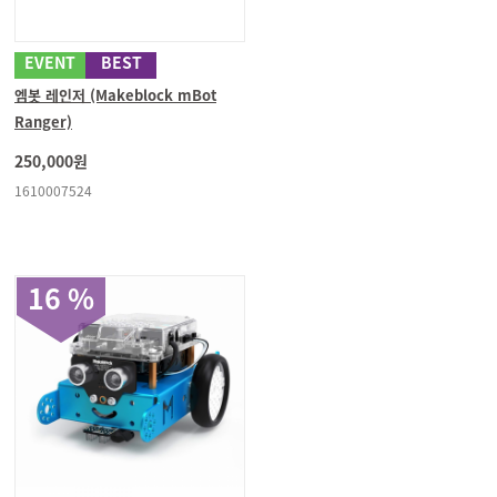
EVENT
BEST
엠봇 레인저 (Makeblock mBot
Ranger)
250,000원
1610007524
16 %