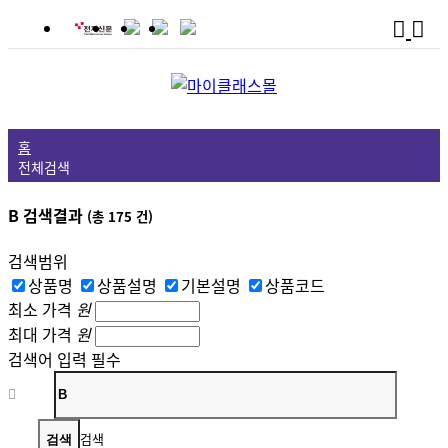
Togg
navig
인기
홈
전체검색
2
B
검색결과
(총
175
건)
2
검색범위
2
상품명
상품설명
기본설명
상품코드
최소 가격
원
최대 가격
원
검색어 
검색어 입력 필수
[이벤트] 마이클래스몰 구매후기 
공지
검색