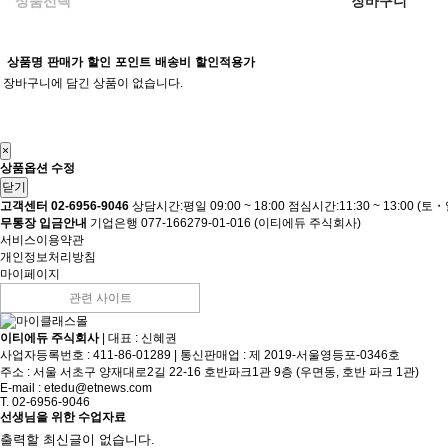
상품선택
장바구니
상품명
판매가
할인
포인트
배송비
할인적용가
장바구니에 담긴 상품이 없습니다.
×
상품옵션 수정
닫기
고객센터 02-6956-9046
상담시간:평일 09:00 ~ 18:00
점심시간:11:30 ~ 13:00 (
무통장 입금안내
기업은행 077-166279-01-016 (이티에듀 주식회사)
서비스이용약관
개인정보처리방침
마이페이지
관련 사이트
이티에듀 주식회사
|
대표 : 신혜권
사업자등록번호 : 411-86-01289
|
통신판매업 : 제 2019-서울영등포-0346호
주소 : 서울 서초구 양재대로2길 22-16 호반파크1관 9층 (우면동, 호반 파크 1관)
E-mail :
etedu@etnews.com
T. 02-6956-9046
선생님을 위한 수업자료
출력할 최신글이 없습니다.