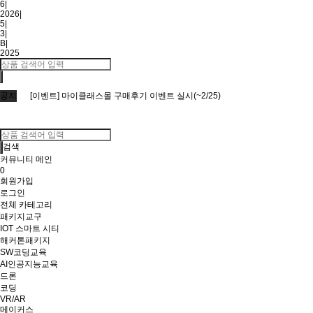
6
|
2026
|
5
|
3
|
B
|
2025
공지
[이벤트] 마이클래스몰 구매후기 이벤트 실시(~2/25)
검색
커뮤니티 메인
0
회원가입
로그인
전체 카테고리
패키지교구
IOT 스마트 시티
해커톤패키지
SW코딩교육
AI인공지능교육
드론
코딩
VR/AR
메이커스