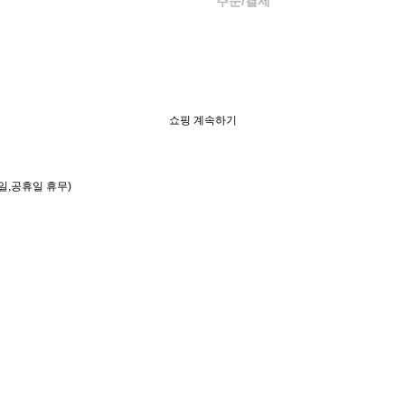
주문/결제
쇼핑 계속하기
토・일,공휴일 휴무)