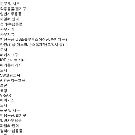
문구 및 사무
학용용품/필기구
일반사무용품
파일/바인더
정리/수납용품
사무기기
사무지류
전산용품(USB/블루투스이어폰/충전기 등)
안전/위생(마스크/손소독제/핸드워시 등)
도서
패키지교구
IOT 스마트 시티
해커톤패키지
도서
SW코딩교육
AI인공지능교육
드론
코딩
VR/AR
메이커스
도서
문구 및 사무
학용용품/필기구
일반사무용품
파일/바인더
정리/수납용품