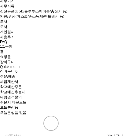
사무기기
사무지류
전산용품(USB/블루투스이어폰/충전기 등)
안전/위생(마스크/손소독제/핸드워시 등)
도서
도서
개인결제
사용후기
FAQ
1:1문의
홈
쇼핑몰
장바구니
Quick menu
장바구니
0
주문/배송
세금계산서
학교예산주문
학교예산후불제
대량견적문의
주문서 다운로드
오늘본상품
오늘본상품 없음